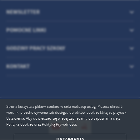
NEWSLETTER
POMOCNE LINKI
GODZINY PRACY SZKOŁY
KONTAKT
Strona korzysta z plików cookies w celu realizacji usług. Możesz określić
Odwiedzin: 99304
ZAPISZ WYBRANE
warunki przechowywania lub dostępu do plików cookies klikając przycisk
Ustawienia. Aby dowiedzieć się więcej zachęcamy do zapoznania się z
Polityką Cookies oraz Polityką Prywatności.
ODRZUĆ WSZYSTKIE
USTAWIENIA