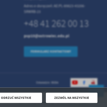
Adres e-doręczeń: AE:PL-89823-43206-
SRWRB-23
+48 41 262 00 13
psp10@ostrowiec.edu.pl
FORMULARZ KONTAKTOWY
Odwiedzin: 99304
ODRZUĆ WSZYSTKIE
ZEZWÓL NA WSZYSTKIE
Powered by
2ClickPortal® - Portale nowej generacji
Apel z okazji Narodowego Święta Niepodległości
DO GÓRY