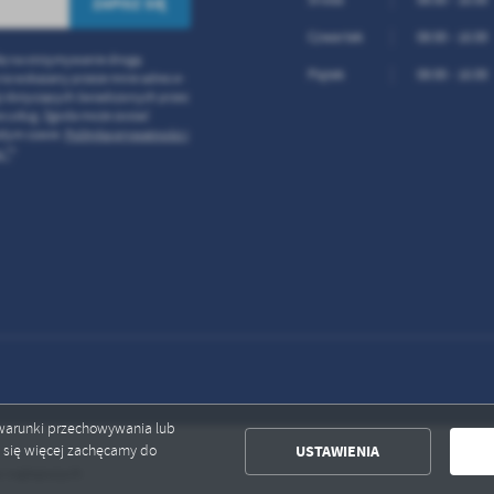
Środa
08:00 - 16:00
Czwartek
08:00 - 16:00
ę na otrzymywanie drogą
Piątek
08:00 - 16:00
 na wskazany przeze mnie adres e-
ji dotyczących świadczonych przez
a usług. Zgoda może zostać
żdym czasie.
Polityka prywatności i
 *
*
ć warunki przechowywania lub
USTAWIENIA
ć się więcej zachęcamy do
ajlepszych