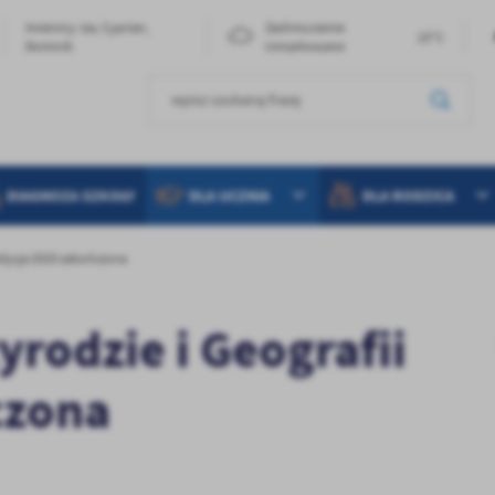
Imieniny: Iza, Cyprian,
Zachmurzenie
23°C
Dominik
Umiarkowane
DIAGNOZA SZKOŁY
DLA UCZNIA
DLA RODZICA
 edycja 2025 zakończona
rodzie i Geografii
czona