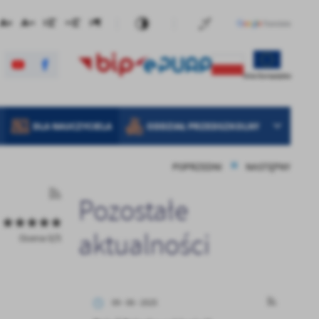
DLA NAUCZYCIELA
ODDZIAŁ PRZEDSZKOLNY
POPRZEDNI
NASTĘPNY
Pozostałe
aktualności
Ocena 0/5
09 - 06 - 2025