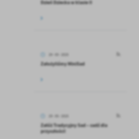
Dzień Dziecka w klasie II
29 - 05 - 2025
Założyliśmy MiniSad
29 - 05 - 2025
Załóż Tradycyjny Sad – sadź dla
przyszłości!