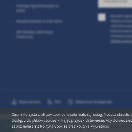
Komisja Egzaminacyjna w
Łodzi
Wyrażam zgod
elektroniczną
Bezpieczenstwo w Internecie
mail informac
Administrator
BIP Biuletyn Informacji
cofnięta w ka
Publicznej
plików cookies
Mapa serwisu
RSS
Deklaracja dostępności
Strona korzysta z plików cookies w celu realizacji usług. Możesz określi
dostępu do plików cookies klikając przycisk Ustawienia. Aby dowiedzie
Copyright by psp10.ostrowiec.edu.pl
zapoznania się z Polityką Cookies oraz Polityką Prywatności.
Stypendia dla n