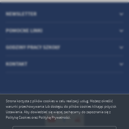
NEWSLETTER
POMOCNE LINKI
GODZINY PRACY SZKOŁY
KONTAKT
Strona korzysta z plików cookies w celu realizacji usług. Możesz określić
Odwiedzin: 99288
warunki przechowywania lub dostępu do plików cookies klikając przycisk
Ustawienia. Aby dowiedzieć się więcej zachęcamy do zapoznania się z
Polityką Cookies oraz Polityką Prywatności.
ZAPISZ WYBRANE