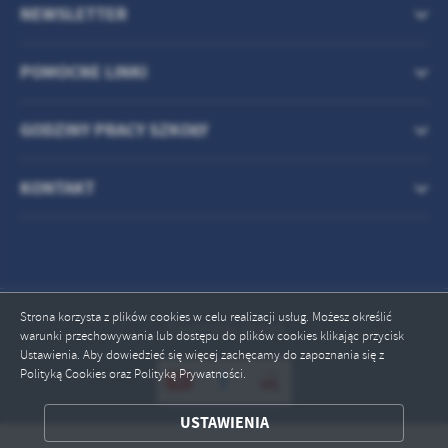
NEWSLETTER
POMOCNE LINKI
GODZINY PRACY SZKOŁY
KONTAKT
Strona korzysta z plików cookies w celu realizacji usług. Możesz określić
Odwiedzin: 99304
warunki przechowywania lub dostępu do plików cookies klikając przycisk
Ustawienia. Aby dowiedzieć się więcej zachęcamy do zapoznania się z
Polityką Cookies oraz Polityką Prywatności.
ZAPISZ WYBRANE
USTAWIENIA