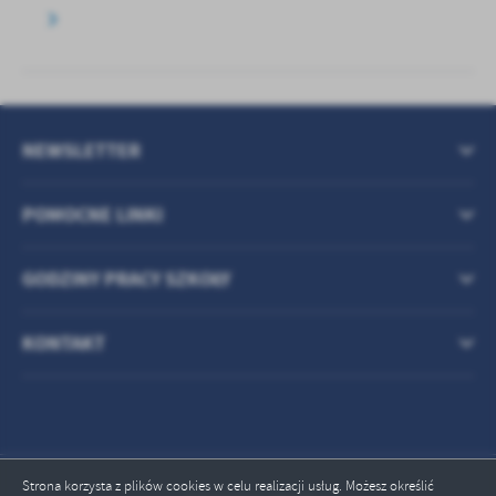
NEWSLETTER
POMOCNE LINKI
GODZINY PRACY SZKOŁY
KONTAKT
Strona korzysta z plików cookies w celu realizacji usług. Możesz określić