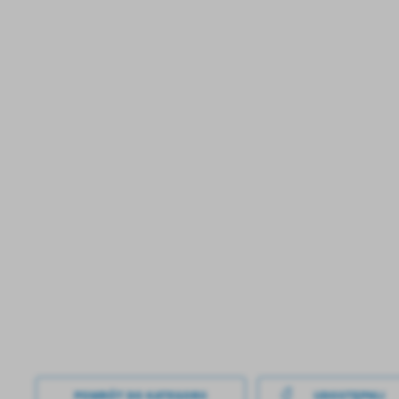
Sz
ws
N
Ni
um
Pl
Wi
Tw
co
F
Te
Ci
Dz
Wi
na
zg
fu
A
An
POWRÓT
DO KATEGORII
UDOSTĘPNIJ
Co