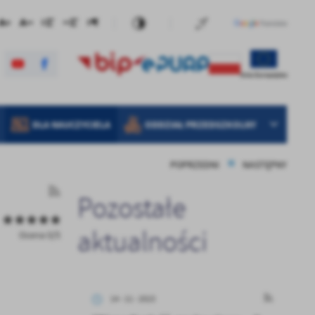
DLA NAUCZYCIELA
ODDZIAŁ PRZEDSZKOLNY
POPRZEDNI
NASTĘPNY
Pozostałe
aktualności
Ocena 0/5
14 - 11 - 2023