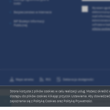
Łodzi
Wyrażam zgod
elektroniczną
Bezpieczenstwo w Internecie
mail informac
Administrator
BIP Biuletyn Informacji
cofnięta w ka
Publicznej
plików cookies
Mapa serwisu
RSS
Deklaracja dostępności
Strona korzysta z plików cookies w celu realizacji usług. Możesz określi
dostępu do plików cookies klikając przycisk Ustawienia. Aby dowiedzie
Copyright by psp10.ostrowiec.edu.pl
zapoznania się z Polityką Cookies oraz Polityką Prywatności.
Stypendia dla 