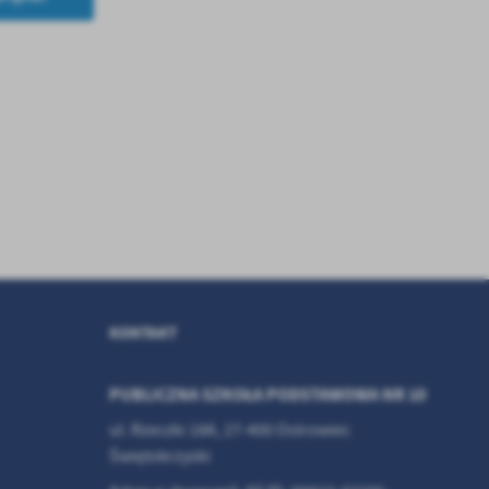
.
a
w
KONTAKT
PUBLICZNA SZKOŁA PODSTAWOWA NR 10
ul. Rzeczki 18A, 27-400 Ostrowiec
Świętokrzyski