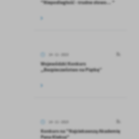
"Niepodległość - trudne słowo... "
14 - 11 - 2023
Wojewódzki Konkurs
,,Bezpieczeństwo na Piątkę”
14 - 11 - 2023
Konkurs na "Najciekawszą Akademię
Pana Kleksa"