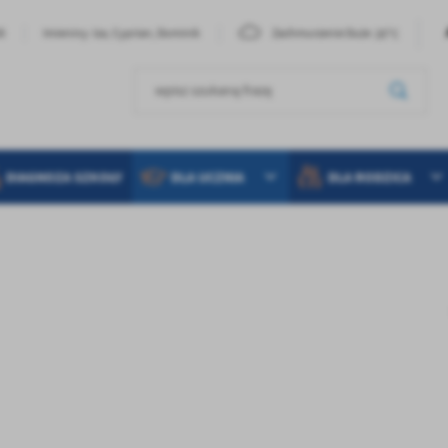
20°C
26
Imieniny: Iza, Cyprian, Dominik
Zachmurzenie Duże
DIAGNOZA SZKOŁY
DLA UCZNIA
DLA RODZICA