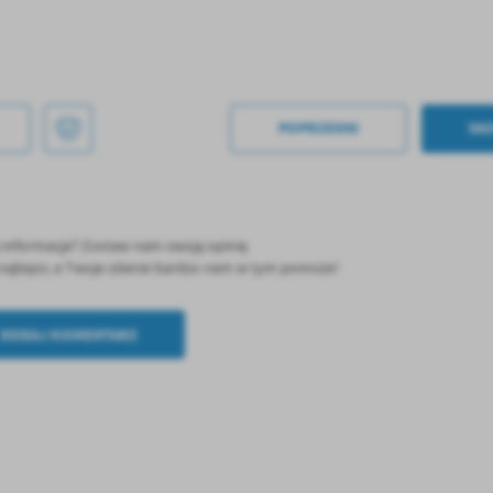
POPRZEDNI
NA
stawienia
ę informacja? Zostaw nam swoją opinię
ć najlepsi, a Twoje zdanie bardzo nam w tym pomoże!
anujemy Twoją prywatność. Możesz zmienić ustawienia cookies lub zaakceptować je
zystkie. W dowolnym momencie możesz dokonać zmiany swoich ustawień.
DODAJ KOMENTARZ
iezbędne
ezbędne pliki cookies służą do prawidłowego funkcjonowania strony internetowej i
ożliwiają Ci komfortowe korzystanie z oferowanych przez nas usług.
iki cookies odpowiadają na podejmowane przez Ciebie działania w celu m.in. dostosowani
ęcej
oich ustawień preferencji prywatności, logowania czy wypełniania formularzy. Dzięki pli
okies strona, z której korzystasz, może działać bez zakłóceń.