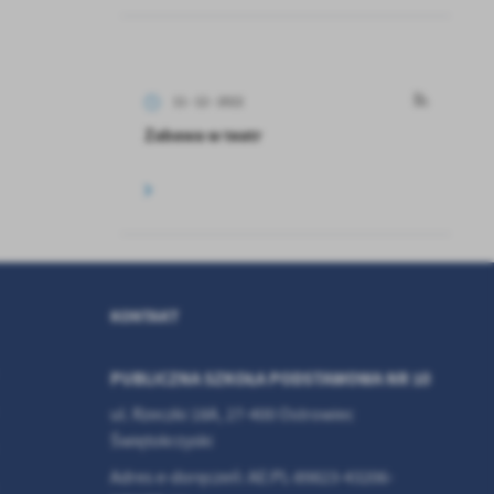
z
11 - 12 - 2022
ci
Zabawa w teatr
.
KONTAKT
a
PUBLICZNA SZKOŁA PODSTAWOWA NR 10
ul. Rzeczki 18A, 27-400 Ostrowiec
Świętokrzyski
w
Adres e-doręczeń: AE:PL-89823-43206-