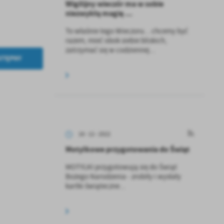
Wigilijny wieczór ma w sobie
niezwykłą magię ...
To właśnie tego Wieczoru... chcemy być
razem, mieć obok siebie bliskich,
zatrzymać się w codziennej...
STĘPNY
18 - 12 - 2022
Motylkowe przygotowania do Świąt
MOTYLKI przygotowują się do Świąt
Bożego Narodzenia - zrobiły i wysłały
kartki świąteczne...
a
kom