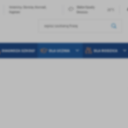
Imieniny: Dorota, Konrad,
Słabe Opady
22°C
Kajetan
Deszczu
DIAGNOZA SZKOŁY
DLA UCZNIA
DLA RODZICA