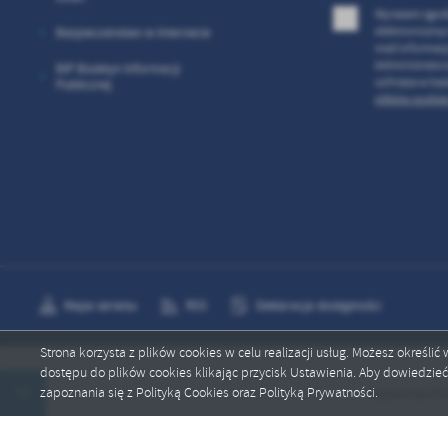
Wyrażam zgod
elektroniczną
Bezpieczenstwo w Internecie
mail informac
Administrator
BIP Biuletyn Informacji
cofnięta w ka
Publicznej
plików cookies
Mapa serwisu
RSS
Deklaracja dostępności
Strona korzysta z plików cookies w celu realizacji usług. Możesz określi
dostępu do plików cookies klikając przycisk Ustawienia. Aby dowiedzie
Copyright by psp10.ostrowiec.edu.pl
zapoznania się z Polityką Cookies oraz Polityką Prywatności.
Stypendia dla n