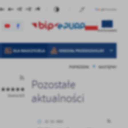
DLA NAUCZYCIELA
ODDZIAŁ PRZEDSZKOLNY
POPRZEDNI
NASTĘPNY
Pozostałe
aktualności
Ocena 0/5
22 - 12 - 2022