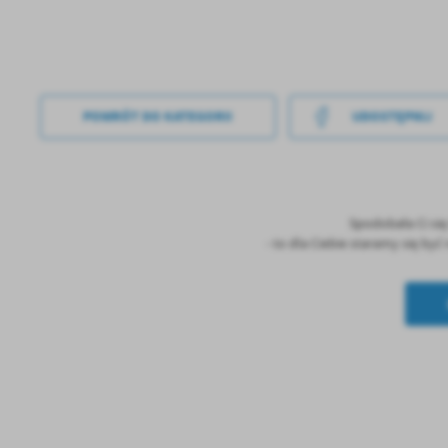
POWRÓT
DO KATEGORII
UDOSTĘPNIJ
U
Spodobała Ci si
- to dla Ciebie staramy się by
Sz
ws
N
Ni
um
Pl
Wi
Tw
co