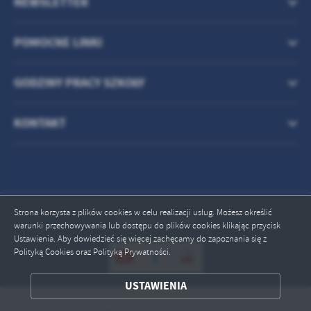
NEWSLETTER
POMOCNE LINKI
GODZINY PRACY SZKOŁY
KONTAKT
Strona korzysta z plików cookies w celu realizacji usług. Możesz określić
Odwiedzin: 99287
warunki przechowywania lub dostępu do plików cookies klikając przycisk
Ustawienia. Aby dowiedzieć się więcej zachęcamy do zapoznania się z
Polityką Cookies oraz Polityką Prywatności.
ZAPISZ WYBRANE
USTAWIENIA