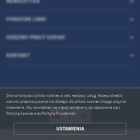
NEWSLETTER
POMOCNE LINKI
GODZINY PRACY SZKOŁY
KONTAKT
Strona korzysta z plików cookies w celu realizacji usług. Możesz określić
Odwiedzin: 99307
warunki przechowywania lub dostępu do plików cookies klikając przycisk
Ustawienia. Aby dowiedzieć się więcej zachęcamy do zapoznania się z
Polityką Cookies oraz Polityką Prywatności.
ZAPISZ WYBRANE
USTAWIENIA