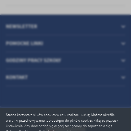
NEWSLETTER
POMOCNE LINKI
GODZINY PRACY SZKOŁY
KONTAKT
Strona korzysta z plików cookies w celu realizacji usług. Możesz określić
Odwiedzin: 99272
warunki przechowywania lub dostępu do plików cookies klikając przycisk
Ustawienia. Aby dowiedzieć się więcej zachęcamy do zapoznania się z